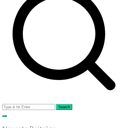
Search
for: